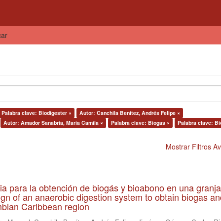
car
Palabra clave: Biodigester ×
Autor: Canchila Benítez, Andrés Felipe ×
Autor: Amador Sanabria, Maria Camila ×
Palabra clave: Biogas ×
Palabra clave: Bi
Mostrar Filtros 
ia para la obtención de biogás y bioabono en una granja
gn of an anaerobic digestion system to obtain biogas an
lombian Caribbean region