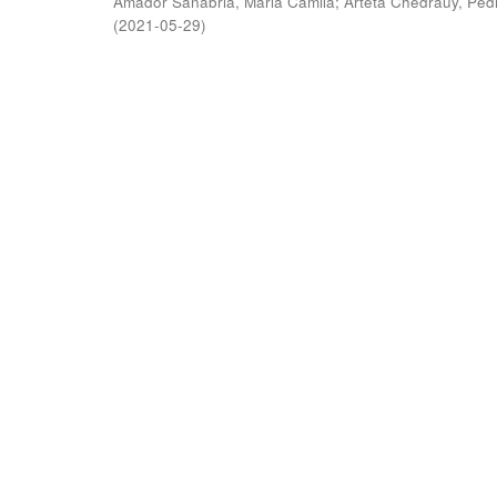
Amador Sanabria, Maria Camila
;
Arteta Chedraüy, Ped
(
2021-05-29
)