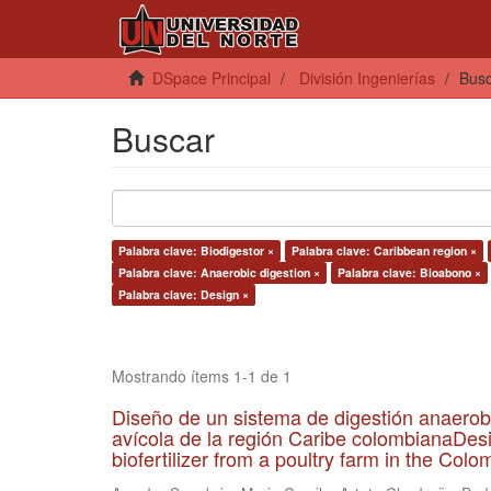
DSpace Principal
División Ingenierías
Bus
Buscar
Palabra clave: Biodigestor ×
Palabra clave: Caribbean region ×
Palabra clave: Anaerobic digestion ×
Palabra clave: Bioabono ×
Palabra clave: Design ×
Mostrando ítems 1-1 de 1
Diseño de un sistema de digestión anaerob
avícola de la región Caribe colombianaDesi
biofertilizer from a poultry farm in the Co