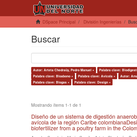
DSpace Principal
División Ingenierías
Bus
Buscar
Autor: Arteta Chedraüy, Pedro Manuel ×
Palabra clave: Biodigest
Palabra clave: Bioabono ×
Palabra clave: Avícola ×
Autor: Ama
Palabra clave: Biogas ×
Palabra clave: Design ×
Mostrando ítems 1-1 de 1
Diseño de un sistema de digestión anaerob
avícola de la región Caribe colombianaDesi
biofertilizer from a poultry farm in the Co