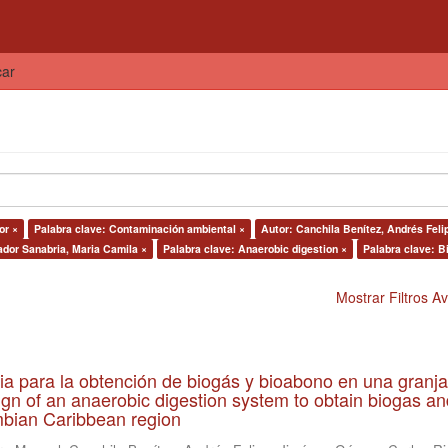
car
or ×
Palabra clave: Contaminación ambiental ×
Autor: Canchila Benítez, Andrés Feli
dor Sanabria, Maria Camila ×
Palabra clave: Anaerobic digestion ×
Palabra clave: B
Mostrar Filtros 
ia para la obtención de biogás y bioabono en una granja
gn of an anaerobic digestion system to obtain biogas an
lombian Caribbean region