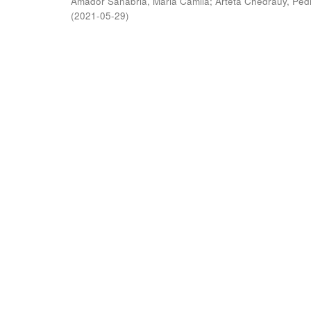
Amador Sanabria, Maria Camila
;
Arteta Chedraüy, Ped
(
2021-05-29
)