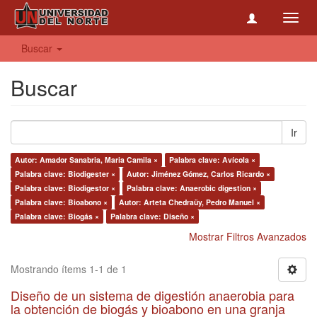
Toggl
navig
Buscar
Buscar
Ir
Autor: Amador Sanabria, Maria Camila ×
Palabra clave: Avícola ×
Palabra clave: Biodigester ×
Autor: Jiménez Gómez, Carlos Ricardo ×
Palabra clave: Biodigestor ×
Palabra clave: Anaerobic digestion ×
Palabra clave: Bioabono ×
Autor: Arteta Chedraüy, Pedro Manuel ×
Palabra clave: Biogás ×
Palabra clave: Diseño ×
Mostrar Filtros Avanzados
Mostrando ítems 1-1 de 1
Diseño de un sistema de digestión anaerobia para
la obtención de biogás y bioabono en una granja