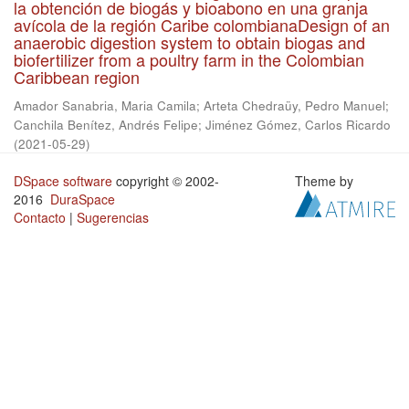
la obtención de biogás y bioabono en una granja
avícola de la región Caribe colombianaDesign of an
anaerobic digestion system to obtain biogas and
biofertilizer from a poultry farm in the Colombian
Caribbean region
Amador Sanabria, Maria Camila
;
Arteta Chedraüy, Pedro Manuel
;
Canchila Benítez, Andrés Felipe
;
Jiménez Gómez, Carlos Ricardo
(
2021-05-29
)
DSpace software
copyright © 2002-
Theme by
2016
DuraSpace
Contacto
|
Sugerencias