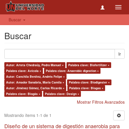
Toggl
navig
Buscar
Buscar
Ir
Autor: Arteta Chedraüy, Pedro Manuel ×
Palabra clave: Biofertilizer ×
Palabra clave: Avícola ×
Palabra clave: Anaerobic digestion ×
Autor: Canchila Benítez, Andrés Felipe ×
Autor: Amador Sanabria, Maria Camila ×
Palabra clave: Biodigester ×
Autor: Jiménez Gómez, Carlos Ricardo ×
Palabra clave: Biogas ×
Palabra clave: Biogás ×
Palabra clave: Design ×
Mostrar Filtros Avanzados
Mostrando ítems 1-1 de 1
Diseño de un sistema de digestión anaerobia para