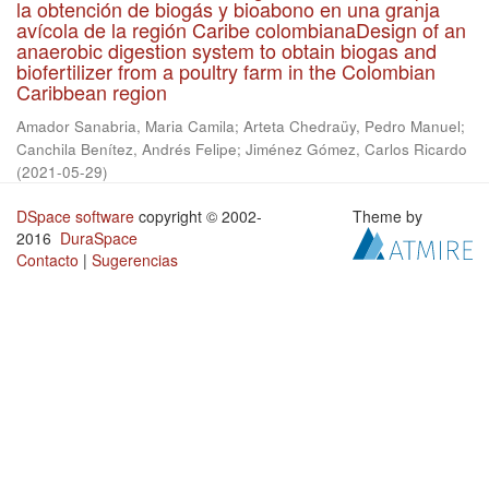
la obtención de biogás y bioabono en una granja
avícola de la región Caribe colombianaDesign of an
anaerobic digestion system to obtain biogas and
biofertilizer from a poultry farm in the Colombian
Caribbean region
Amador Sanabria, Maria Camila
;
Arteta Chedraüy, Pedro Manuel
;
Canchila Benítez, Andrés Felipe
;
Jiménez Gómez, Carlos Ricardo
(
2021-05-29
)
DSpace software
copyright © 2002-
Theme by
2016
DuraSpace
Contacto
|
Sugerencias