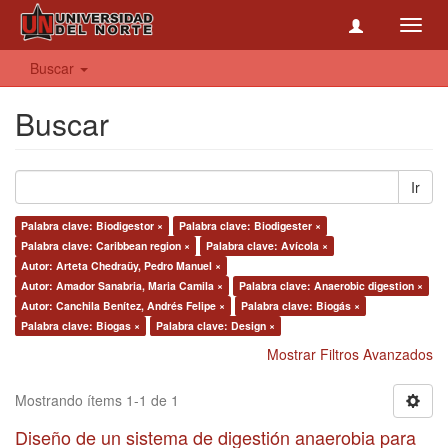
Toggl
navig
Buscar
Buscar
Ir
Palabra clave: Biodigestor ×
Palabra clave: Biodigester ×
Palabra clave: Caribbean region ×
Palabra clave: Avícola ×
Autor: Arteta Chedraüy, Pedro Manuel ×
Autor: Amador Sanabria, Maria Camila ×
Palabra clave: Anaerobic digestion ×
Autor: Canchila Benítez, Andrés Felipe ×
Palabra clave: Biogás ×
Palabra clave: Biogas ×
Palabra clave: Design ×
Mostrar Filtros Avanzados
Mostrando ítems 1-1 de 1
Diseño de un sistema de digestión anaerobia para