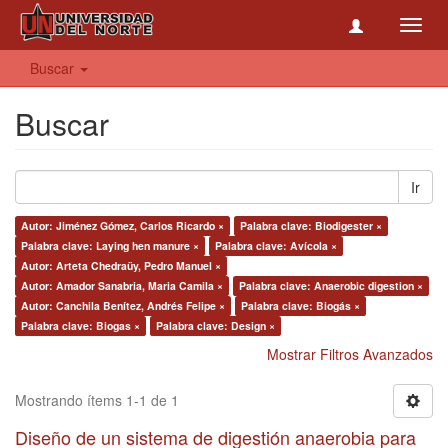
Toggl
navig
Buscar
Buscar
Ir
Autor: Jiménez Gómez, Carlos Ricardo ×
Palabra clave: Biodigester ×
Palabra clave: Laying hen manure ×
Palabra clave: Avícola ×
Autor: Arteta Chedraüy, Pedro Manuel ×
Autor: Amador Sanabria, Maria Camila ×
Palabra clave: Anaerobic digestion ×
Autor: Canchila Benítez, Andrés Felipe ×
Palabra clave: Biogás ×
Palabra clave: Biogas ×
Palabra clave: Design ×
Mostrar Filtros Avanzados
Mostrando ítems 1-1 de 1
Diseño de un sistema de digestión anaerobia para