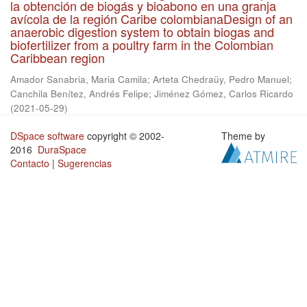
la obtención de biogás y bioabono en una granja
avícola de la región Caribe colombianaDesign of an
anaerobic digestion system to obtain biogas and
biofertilizer from a poultry farm in the Colombian
Caribbean region
Amador Sanabria, Maria Camila
;
Arteta Chedraüy, Pedro Manuel
;
Canchila Benítez, Andrés Felipe
;
Jiménez Gómez, Carlos Ricardo
(
2021-05-29
)
DSpace software
copyright © 2002-
Theme by
2016
DuraSpace
Contacto
|
Sugerencias