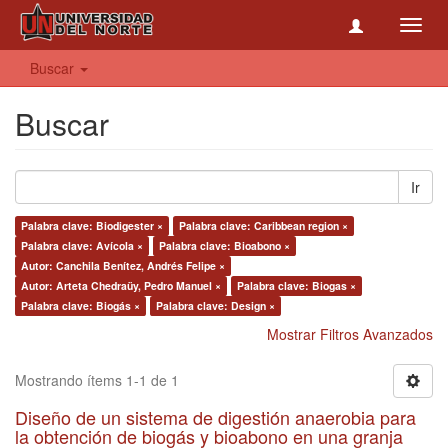
Toggl
navig
Buscar
Buscar
Ir
Palabra clave: Biodigester ×
Palabra clave: Caribbean region ×
Palabra clave: Avícola ×
Palabra clave: Bioabono ×
Autor: Canchila Benítez, Andrés Felipe ×
Autor: Arteta Chedraüy, Pedro Manuel ×
Palabra clave: Biogas ×
Palabra clave: Biogás ×
Palabra clave: Design ×
Mostrar Filtros Avanzados
Mostrando ítems 1-1 de 1
Diseño de un sistema de digestión anaerobia para
la obtención de biogás y bioabono en una granja