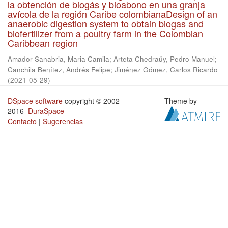
la obtención de biogás y bioabono en una granja
avícola de la región Caribe colombianaDesign of an
anaerobic digestion system to obtain biogas and
biofertilizer from a poultry farm in the Colombian
Caribbean region
Amador Sanabria, Maria Camila
;
Arteta Chedraüy, Pedro Manuel
;
Canchila Benítez, Andrés Felipe
;
Jiménez Gómez, Carlos Ricardo
(
2021-05-29
)
DSpace software
copyright © 2002-
Theme by
2016
DuraSpace
Contacto
|
Sugerencias