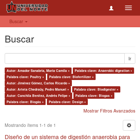
Toggl
navig
Buscar
Buscar
Ir
Autor: Amador Sanabria, Maria Camila ×
Palabra clave: Anaerobic digestion ×
Palabra clave: Poultry ×
Palabra clave: Biofertilizer ×
Autor: Jiménez Gómez, Carlos Ricardo ×
Autor: Arteta Chedraüy, Pedro Manuel ×
Palabra clave: Biodigester ×
Autor: Canchila Benítez, Andrés Felipe ×
Palabra clave: Biogas ×
Palabra clave: Biogás ×
Palabra clave: Design ×
Mostrar Filtros Avanzados
Mostrando ítems 1-1 de 1
Diseño de un sistema de digestión anaerobia para