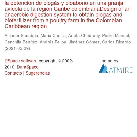
la obtención de biogás y bioabono en una granja
avícola de la región Caribe colombianaDesign of an
anaerobic digestion system to obtain biogas and
biofertilizer from a poultry farm in the Colombian
Caribbean region
Amador Sanabria, Maria Camila
;
Arteta Chedraüy, Pedro Manuel
;
Canchila Benítez, Andrés Felipe
;
Jiménez Gómez, Carlos Ricardo
(
2021-05-29
)
DSpace software
copyright © 2002-
Theme by
2016
DuraSpace
Contacto
|
Sugerencias