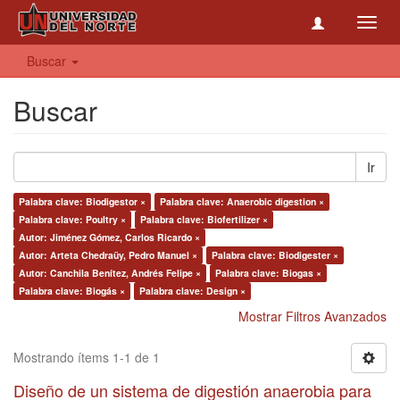
Toggl
navig
Buscar
Buscar
Ir
Palabra clave: Biodigestor ×
Palabra clave: Anaerobic digestion ×
Palabra clave: Poultry ×
Palabra clave: Biofertilizer ×
Autor: Jiménez Gómez, Carlos Ricardo ×
Autor: Arteta Chedraüy, Pedro Manuel ×
Palabra clave: Biodigester ×
Autor: Canchila Benítez, Andrés Felipe ×
Palabra clave: Biogas ×
Palabra clave: Biogás ×
Palabra clave: Design ×
Mostrar Filtros Avanzados
Mostrando ítems 1-1 de 1
Diseño de un sistema de digestión anaerobia para