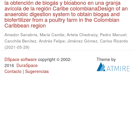
la obtención de biogás y bioabono en una granja
avícola de la región Caribe colombianaDesign of an
anaerobic digestion system to obtain biogas and
biofertilizer from a poultry farm in the Colombian
Caribbean region
Amador Sanabria, Maria Camila
;
Arteta Chedraüy, Pedro Manuel
;
Canchila Benítez, Andrés Felipe
;
Jiménez Gómez, Carlos Ricardo
(
2021-05-29
)
DSpace software
copyright © 2002-
Theme by
2016
DuraSpace
Contacto
|
Sugerencias