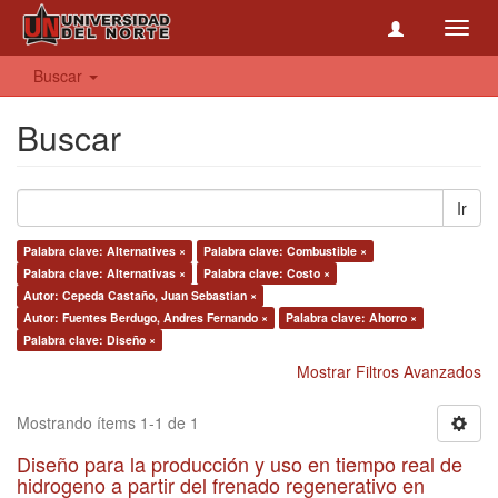
Toggl
navig
Buscar
Buscar
Ir
Palabra clave: Alternatives ×
Palabra clave: Combustible ×
Palabra clave: Alternativas ×
Palabra clave: Costo ×
Autor: Cepeda Castaño, Juan Sebastian ×
Autor: Fuentes Berdugo, Andres Fernando ×
Palabra clave: Ahorro ×
Palabra clave: Diseño ×
Mostrar Filtros Avanzados
Mostrando ítems 1-1 de 1
Diseño para la producción y uso en tiempo real de
hidrogeno a partir del frenado regenerativo en