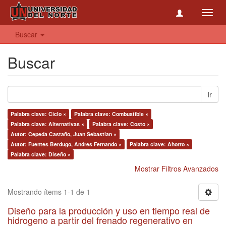
Toggl
navig
Buscar
Buscar
Ir
Palabra clave: Ciclo ×
Palabra clave: Combustible ×
Palabra clave: Alternativas ×
Palabra clave: Costo ×
Autor: Cepeda Castaño, Juan Sebastian ×
Autor: Fuentes Berdugo, Andres Fernando ×
Palabra clave: Ahorro ×
Palabra clave: Diseño ×
Mostrar Filtros Avanzados
Mostrando ítems 1-1 de 1
Diseño para la producción y uso en tiempo real de
hidrogeno a partir del frenado regenerativo en