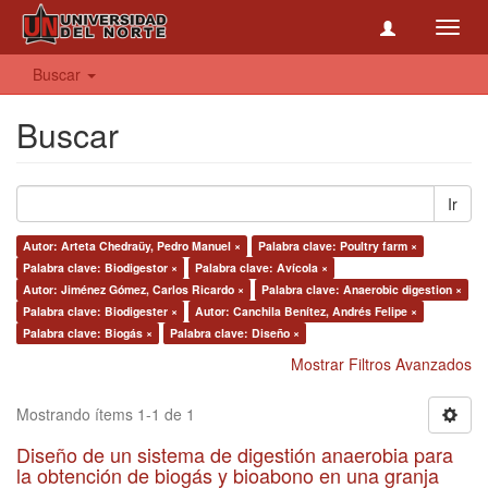
Toggl
navig
Buscar
Buscar
Ir
Autor: Arteta Chedraüy, Pedro Manuel ×
Palabra clave: Poultry farm ×
Palabra clave: Biodigestor ×
Palabra clave: Avícola ×
Autor: Jiménez Gómez, Carlos Ricardo ×
Palabra clave: Anaerobic digestion ×
Palabra clave: Biodigester ×
Autor: Canchila Benítez, Andrés Felipe ×
Palabra clave: Biogás ×
Palabra clave: Diseño ×
Mostrar Filtros Avanzados
Mostrando ítems 1-1 de 1
Diseño de un sistema de digestión anaerobia para
la obtención de biogás y bioabono en una granja