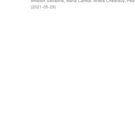
Amador Sanabria, Maria Camila
;
Arteta Chedraüy, Ped
(
2021-05-29
)