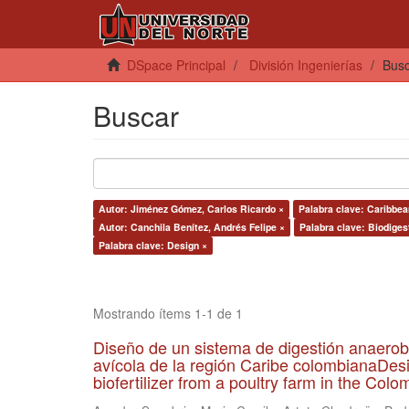
DSpace Principal
División Ingenierías
Bus
Buscar
Autor: Jiménez Gómez, Carlos Ricardo ×
Palabra clave: Caribbea
Autor: Canchila Benítez, Andrés Felipe ×
Palabra clave: Biodiges
Palabra clave: Design ×
Mostrando ítems 1-1 de 1
Diseño de un sistema de digestión anaerob
avícola de la región Caribe colombianaDesi
biofertilizer from a poultry farm in the Co