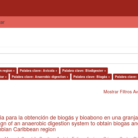
car
n region ×
Palabra clave: Avícola ×
Palabra clave: Biodigester ×
tor ×
Palabra clave: Anaerobic digestion ×
Palabra clave: Biogás ×
Palabra clave:
Mostrar Filtros 
ia para la obtención de biogás y bioabono en una granja
gn of an anaerobic digestion system to obtain biogas an
lombian Caribbean region