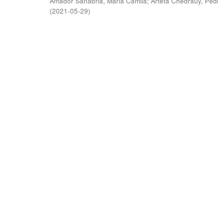
Amador Sanabria, Maria Camila
;
Arteta Chedraüy, Ped
(
2021-05-29
)