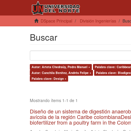
DSpace Principal
División Ingenierías
Bus
Buscar
Autor: Arteta Chedraüy, Pedro Manuel ×
Palabra clave: Caribbean
Autor: Canchila Benítez, Andrés Felipe ×
Palabra clave: Biodiges
Palabra clave: Design ×
Mostrando ítems 1-1 de 1
Diseño de un sistema de digestión anaerob
avícola de la región Caribe colombianaDesi
biofertilizer from a poultry farm in the Co