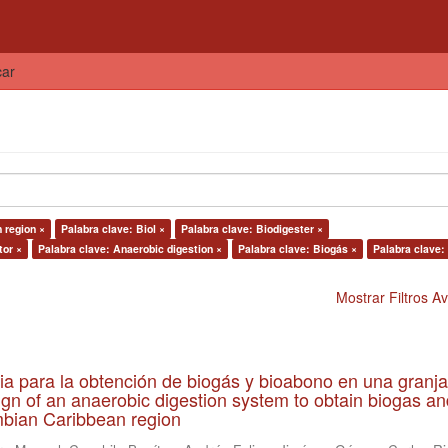
car
 region ×
Palabra clave: Biol ×
Palabra clave: Biodigester ×
tor ×
Palabra clave: Anaerobic digestion ×
Palabra clave: Biogás ×
Palabra clave:
Mostrar Filtros 
ia para la obtención de biogás y bioabono en una granja
gn of an anaerobic digestion system to obtain biogas an
lombian Caribbean region