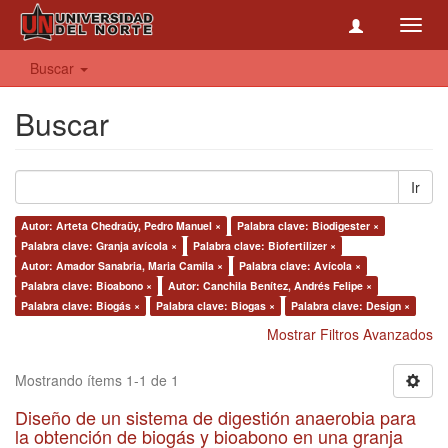
Toggl
navig
Buscar
Buscar
Ir
Autor: Arteta Chedraüy, Pedro Manuel ×
Palabra clave: Biodigester ×
Palabra clave: Granja avícola ×
Palabra clave: Biofertilizer ×
Autor: Amador Sanabria, Maria Camila ×
Palabra clave: Avícola ×
Palabra clave: Bioabono ×
Autor: Canchila Benítez, Andrés Felipe ×
Palabra clave: Biogás ×
Palabra clave: Biogas ×
Palabra clave: Design ×
Mostrar Filtros Avanzados
Mostrando ítems 1-1 de 1
Diseño de un sistema de digestión anaerobia para
la obtención de biogás y bioabono en una granja