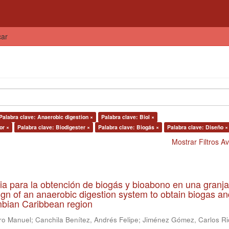
car
Palabra clave: Anaerobic digestion ×
Palabra clave: Biol ×
or ×
Palabra clave: Biodigester ×
Palabra clave: Biogás ×
Palabra clave: Diseño ×
Mostrar Filtros 
ia para la obtención de biogás y bioabono en una granja
gn of an anaerobic digestion system to obtain biogas an
lombian Caribbean region
ro Manuel
;
Canchila Benítez, Andrés Felipe
;
Jiménez Gómez, Carlos Ri