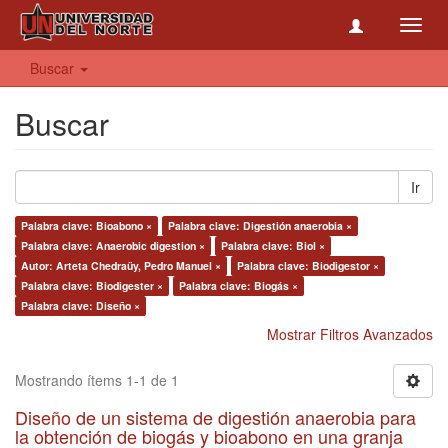
Toggl
navig
Buscar
Buscar
Ir
Palabra clave: Bioabono ×
Palabra clave: Digestión anaerobia ×
Palabra clave: Anaerobic digestion ×
Palabra clave: Biol ×
Autor: Arteta Chedraüy, Pedro Manuel ×
Palabra clave: Biodigestor ×
Palabra clave: Biodigester ×
Palabra clave: Biogás ×
Palabra clave: Diseño ×
Mostrar Filtros Avanzados
Mostrando ítems 1-1 de 1
Diseño de un sistema de digestión anaerobia para
la obtención de biogás y bioabono en una granja