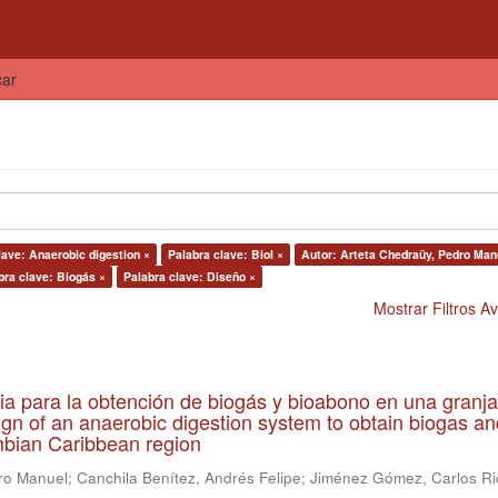
car
lave: Anaerobic digestion ×
Palabra clave: Biol ×
Autor: Arteta Chedraüy, Pedro Man
bra clave: Biogás ×
Palabra clave: Diseño ×
Mostrar Filtros 
ia para la obtención de biogás y bioabono en una granja
gn of an anaerobic digestion system to obtain biogas an
lombian Caribbean region
ro Manuel
;
Canchila Benítez, Andrés Felipe
;
Jiménez Gómez, Carlos Ri