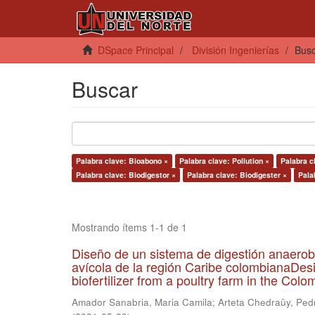
DSpace Principal
División Ingenierías
Bus
Buscar
Palabra clave: Bioabono ×
Palabra clave: Pollution ×
Palabra c
Palabra clave: Biodigestor ×
Palabra clave: Biodigester ×
Pala
Mostrando ítems 1-1 de 1
Diseño de un sistema de digestión anaerob
avícola de la región Caribe colombianaDesi
biofertilizer from a poultry farm in the Co
Amador Sanabria, Maria Camila
;
Arteta Chedraüy, Ped