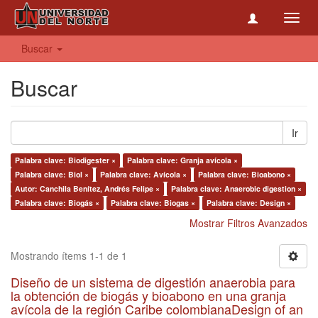
Toggl
navig
Buscar
Buscar
Ir
Palabra clave: Biodigester ×
Palabra clave: Granja avícola ×
Palabra clave: Biol ×
Palabra clave: Avícola ×
Palabra clave: Bioabono ×
Autor: Canchila Benítez, Andrés Felipe ×
Palabra clave: Anaerobic digestion ×
Palabra clave: Biogás ×
Palabra clave: Biogas ×
Palabra clave: Design ×
Mostrar Filtros Avanzados
Mostrando ítems 1-1 de 1
Diseño de un sistema de digestión anaerobia para
la obtención de biogás y bioabono en una granja
avícola de la región Caribe colombianaDesign of an