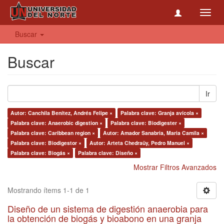
Toggl
navig
Buscar
Buscar
Ir
Autor: Canchila Benítez, Andrés Felipe ×
Palabra clave: Granja avícola ×
Palabra clave: Anaerobic digestion ×
Palabra clave: Biodigester ×
Palabra clave: Caribbean region ×
Autor: Amador Sanabria, Maria Camila ×
Palabra clave: Biodigestor ×
Autor: Arteta Chedraüy, Pedro Manuel ×
Palabra clave: Biogás ×
Palabra clave: Diseño ×
Mostrar Filtros Avanzados
Mostrando ítems 1-1 de 1
Diseño de un sistema de digestión anaerobia para
la obtención de biogás y bioabono en una granja