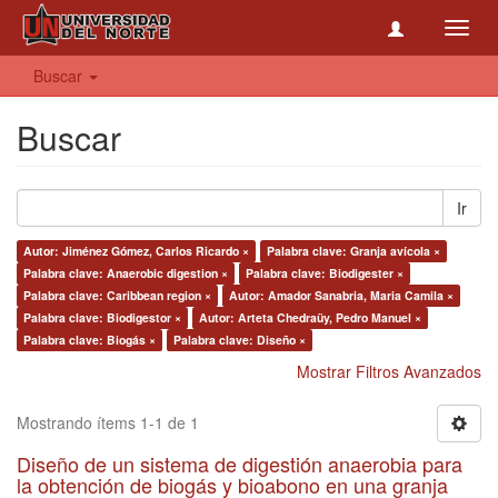
Toggl
navig
Buscar
Buscar
Ir
Autor: Jiménez Gómez, Carlos Ricardo ×
Palabra clave: Granja avícola ×
Palabra clave: Anaerobic digestion ×
Palabra clave: Biodigester ×
Palabra clave: Caribbean region ×
Autor: Amador Sanabria, Maria Camila ×
Palabra clave: Biodigestor ×
Autor: Arteta Chedraüy, Pedro Manuel ×
Palabra clave: Biogás ×
Palabra clave: Diseño ×
Mostrar Filtros Avanzados
Mostrando ítems 1-1 de 1
Diseño de un sistema de digestión anaerobia para
la obtención de biogás y bioabono en una granja