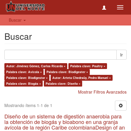
Toggl
navig
Buscar
Buscar
Ir
Autor: Jiménez Gómez, Carlos Ricardo ×
Palabra clave: Poultry ×
Palabra clave: Avícola ×
Palabra clave: Biodigester ×
Palabra clave: Biodigestor ×
Autor: Arteta Chedraüy, Pedro Manuel ×
Palabra clave: Biogás ×
Palabra clave: Diseño ×
Mostrar Filtros Avanzados
Mostrando ítems 1-1 de 1
Diseño de un sistema de digestión anaerobia para
la obtención de biogás y bioabono en una granja
avícola de la región Caribe colombianaDesign of an