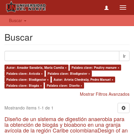
Toggl
navig
Buscar
Buscar
Ir
Autor: Amador Sanabria, Maria Camila ×
Palabra clave: Poultry manure ×
Palabra clave: Avícola ×
Palabra clave: Biodigester ×
Palabra clave: Biodigestor ×
Autor: Arteta Chedraüy, Pedro Manuel ×
Palabra clave: Biogás ×
Palabra clave: Diseño ×
Mostrar Filtros Avanzados
Mostrando ítems 1-1 de 1
Diseño de un sistema de digestión anaerobia para
la obtención de biogás y bioabono en una granja
avícola de la región Caribe colombianaDesign of an