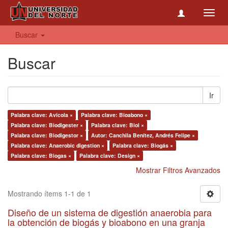
Toggl
navig
Buscar
Buscar
Ir
Palabra clave: Avícola ×
Palabra clave: Bioabono ×
Palabra clave: Biodigester ×
Palabra clave: Biol ×
Palabra clave: Biodigestor ×
Autor: Canchila Benítez, Andrés Felipe ×
Palabra clave: Anaerobic digestion ×
Palabra clave: Biogás ×
Palabra clave: Biogas ×
Palabra clave: Design ×
Mostrar Filtros Avanzados
Mostrando ítems 1-1 de 1
Diseño de un sistema de digestión anaerobia para
la obtención de biogás y bioabono en una granja