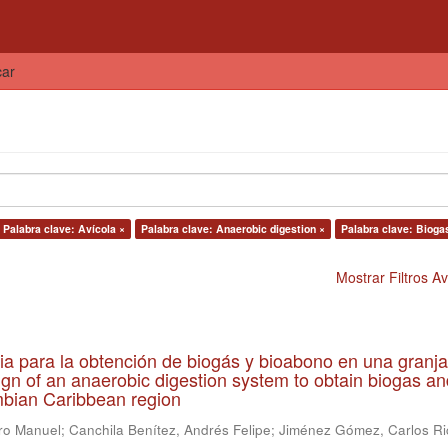
car
Palabra clave: Avícola ×
Palabra clave: Anaerobic digestion ×
Palabra clave: Bioga
Mostrar Filtros 
ia para la obtención de biogás y bioabono en una granja
gn of an anaerobic digestion system to obtain biogas an
lombian Caribbean region
ro Manuel
;
Canchila Benítez, Andrés Felipe
;
Jiménez Gómez, Carlos Ri