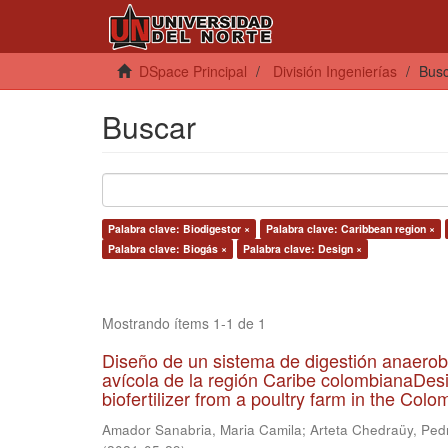
DSpace Principal
División Ingenierías
Bus
Buscar
Palabra clave: Biodigestor ×
Palabra clave: Caribbean region ×
Palabra clave: Biogás ×
Palabra clave: Design ×
Mostrando ítems 1-1 de 1
Diseño de un sistema de digestión anaerob
avícola de la región Caribe colombianaDesi
biofertilizer from a poultry farm in the Co
Amador Sanabria, Maria Camila
;
Arteta Chedraüy, Ped