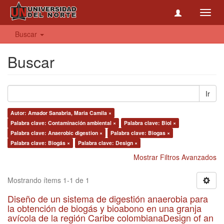
Toggl
navig
Buscar
Buscar
Ir
Autor: Amador Sanabria, Maria Camila ×
Palabra clave: Contaminación ambiental ×
Palabra clave: Biol ×
Palabra clave: Anaerobic digestion ×
Palabra clave: Biogas ×
Palabra clave: Biogás ×
Palabra clave: Design ×
Mostrar Filtros Avanzados
Mostrando ítems 1-1 de 1
Diseño de un sistema de digestión anaerobia para
la obtención de biogás y bioabono en una granja
avícola de la región Caribe colombianaDesign of an