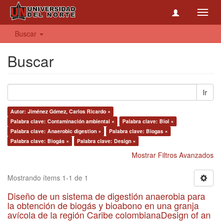
Toggl
navig
Buscar
Buscar
Ir
Autor: Jiménez Gómez, Carlos Ricardo ×
Palabra clave: Contaminación ambiental ×
Palabra clave: Biol ×
Palabra clave: Anaerobic digestion ×
Palabra clave: Biogas ×
Palabra clave: Biogás ×
Palabra clave: Design ×
Mostrar Filtros Avanzados
Mostrando ítems 1-1 de 1
Diseño de un sistema de digestión anaerobia para
la obtención de biogás y bioabono en una granja
avícola de la región Caribe colombianaDesign of an