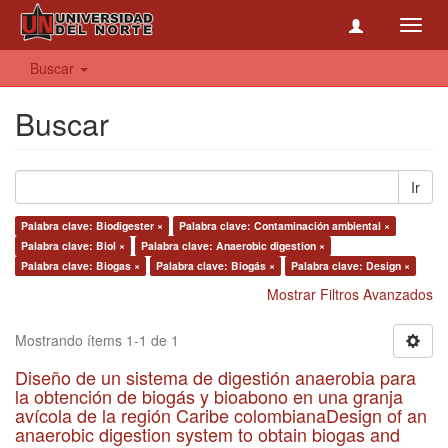
Toggl
navig
Buscar
Buscar
Ir
Palabra clave: Biodigester ×
Palabra clave: Contaminación ambiental ×
Palabra clave: Biol ×
Palabra clave: Anaerobic digestion ×
Palabra clave: Biogas ×
Palabra clave: Biogás ×
Palabra clave: Design ×
Mostrar Filtros Avanzados
Mostrando ítems 1-1 de 1
Diseño de un sistema de digestión anaerobia para
la obtención de biogás y bioabono en una granja
avícola de la región Caribe colombianaDesign of an
anaerobic digestion system to obtain biogas and