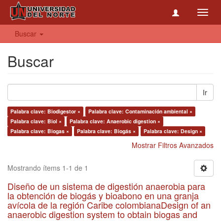
Toggl
navig
Buscar
Buscar
Ir
Palabra clave: Biodigestor ×
Palabra clave: Contaminación ambiental ×
Palabra clave: Biol ×
Palabra clave: Anaerobic digestion ×
Palabra clave: Biogas ×
Palabra clave: Biogás ×
Palabra clave: Design ×
Mostrar Filtros Avanzados
Mostrando ítems 1-1 de 1
Diseño de un sistema de digestión anaerobia para
la obtención de biogás y bioabono en una granja
avícola de la región Caribe colombianaDesign of an
anaerobic digestion system to obtain biogas and