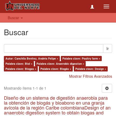
Toggl
navig
Buscar
Buscar
Ir
Autor: Canchila Benítez, Andrés Felipe ×
Palabra clave: Poultry farm ×
Palabra clave: Biol ×
Palabra clave: Anaerobic digestion ×
Palabra clave: Biogas ×
Palabra clave: Biogás ×
Palabra clave: Design ×
Mostrar Filtros Avanzados
Mostrando ítems 1-1 de 1
Diseño de un sistema de digestión anaerobia para
la obtención de biogás y bioabono en una granja
avícola de la región Caribe colombianaDesign of an
anaerobic digestion system to obtain biogas and