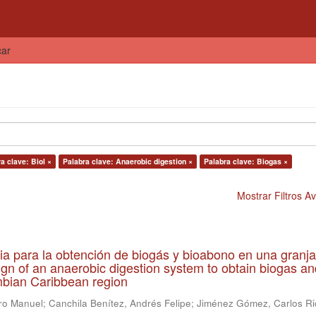
car
a clave: Biol ×
Palabra clave: Anaerobic digestion ×
Palabra clave: Biogas ×
Mostrar Filtros 
ia para la obtención de biogás y bioabono en una granja
gn of an anaerobic digestion system to obtain biogas an
lombian Caribbean region
ro Manuel
;
Canchila Benítez, Andrés Felipe
;
Jiménez Gómez, Carlos Ri