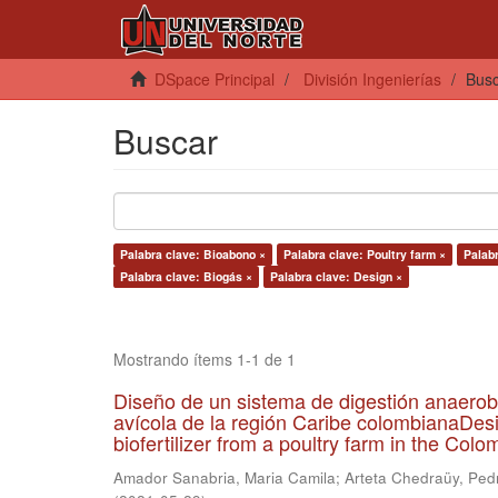
DSpace Principal
División Ingenierías
Bus
Buscar
Palabra clave: Bioabono ×
Palabra clave: Poultry farm ×
Palabr
Palabra clave: Biogás ×
Palabra clave: Design ×
Mostrando ítems 1-1 de 1
Diseño de un sistema de digestión anaerob
avícola de la región Caribe colombianaDesi
biofertilizer from a poultry farm in the Co
Amador Sanabria, Maria Camila
;
Arteta Chedraüy, Ped