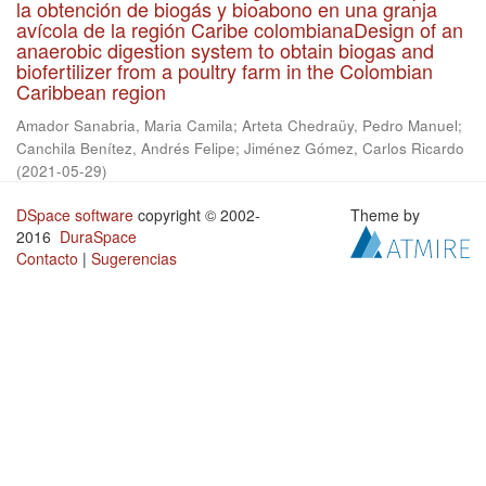
la obtención de biogás y bioabono en una granja
avícola de la región Caribe colombianaDesign of an
anaerobic digestion system to obtain biogas and
biofertilizer from a poultry farm in the Colombian
Caribbean region
Amador Sanabria, Maria Camila
;
Arteta Chedraüy, Pedro Manuel
;
Canchila Benítez, Andrés Felipe
;
Jiménez Gómez, Carlos Ricardo
(
2021-05-29
)
DSpace software
copyright © 2002-
Theme by
2016
DuraSpace
Contacto
|
Sugerencias