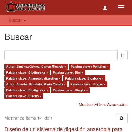
Toggl
navig
Buscar
Buscar
Ir
Autor: Jiménez Gómez, Carlos Ricardo ×
Palabra clave: Pollution ×
Palabra clave: Biodigestor ×
Palabra clave: Biol ×
Palabra clave: Anaerobic digestion ×
Palabra clave: Bioabono ×
Autor: Amador Sanabria, Maria Camila ×
Palabra clave: Biogas ×
Palabra clave: Biodigester ×
Palabra clave: Biogás ×
Palabra clave: Diseño ×
Mostrar Filtros Avanzados
Mostrando ítems 1-1 de 1
Diseño de un sistema de digestión anaerobia para