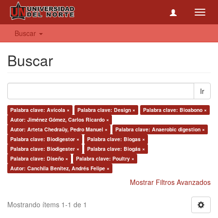
Toggl
navig
Buscar
Buscar
Ir
Palabra clave: Avícola ×
Palabra clave: Design ×
Palabra clave: Bioabono ×
Autor: Jiménez Gómez, Carlos Ricardo ×
Autor: Arteta Chedraüy, Pedro Manuel ×
Palabra clave: Anaerobic digestion ×
Palabra clave: Biodigestor ×
Palabra clave: Biogas ×
Palabra clave: Biodigester ×
Palabra clave: Biogás ×
Palabra clave: Diseño ×
Palabra clave: Poultry ×
Autor: Canchila Benítez, Andrés Felipe ×
Mostrar Filtros Avanzados
Mostrando ítems 1-1 de 1