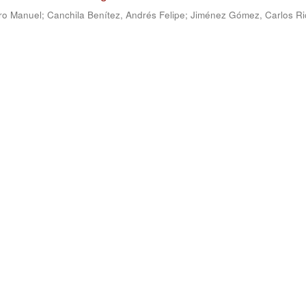
ro Manuel
;
Canchila Benítez, Andrés Felipe
;
Jiménez Gómez, Carlos Ri