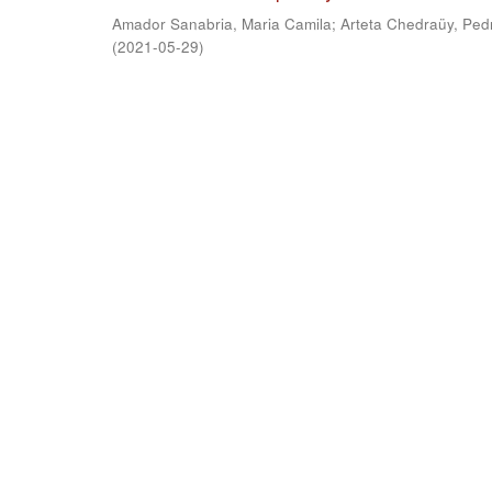
Amador Sanabria, Maria Camila
;
Arteta Chedraüy, Ped
(
2021-05-29
)