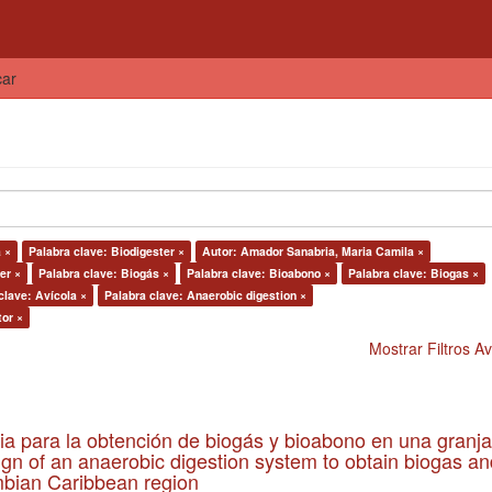
car
 ×
Palabra clave: Biodigester ×
Autor: Amador Sanabria, Maria Camila ×
er ×
Palabra clave: Biogás ×
Palabra clave: Bioabono ×
Palabra clave: Biogas ×
clave: Avícola ×
Palabra clave: Anaerobic digestion ×
tor ×
Mostrar Filtros 
ia para la obtención de biogás y bioabono en una granja
gn of an anaerobic digestion system to obtain biogas an
lombian Caribbean region