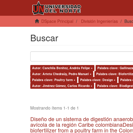
DSpace Principal
División Ingenierías
Bus
Buscar
Autor: Canchila Benítez, Andrés Felipe ×
Palabra clave: Gallinaza
Autor: Arteta Chedraüy, Pedro Manuel ×
Palabra clave: Biofertiliz
Palabra clave: Poultry farm ×
Palabra clave: Design ×
Palabra 
Autor: Jiménez Gómez, Carlos Ricardo ×
Palabra clave: Biodiges
Mostrando ítems 1-1 de 1
Diseño de un sistema de digestión anaerob
avícola de la región Caribe colombianaDesi
biofertilizer from a poultry farm in the Co