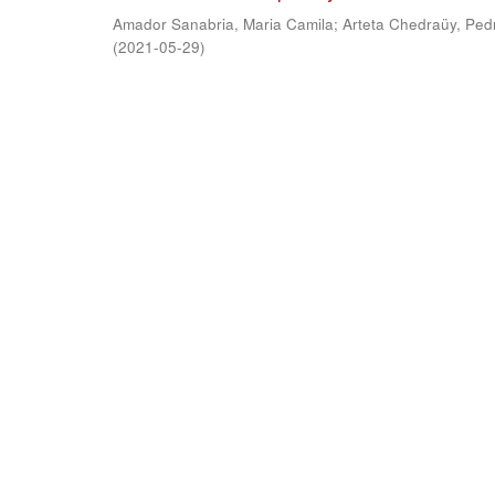
Amador Sanabria, Maria Camila
;
Arteta Chedraüy, Ped
(
2021-05-29
)