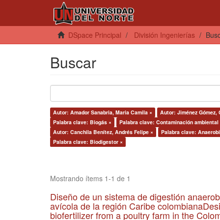
DSpace Principal
División Ingenierías
Bus
Buscar
Autor: Amador Sanabria, Maria Camila ×
Autor: Jiménez Gómez, 
Palabra clave: Biogás ×
Palabra clave: Contaminación ambiental
Autor: Canchila Benítez, Andrés Felipe ×
Palabra clave: Anaerobi
Palabra clave: Biodigestor ×
Mostrando ítems 1-1 de 1
Diseño de un sistema de digestión anaerob
avícola de la región Caribe colombianaDesi
biofertilizer from a poultry farm in the Co