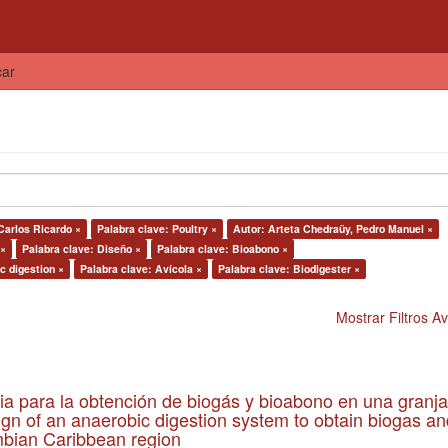
car
Carlos Ricardo ×
Palabra clave: Poultry ×
Autor: Arteta Chedraüy, Pedro Manuel ×
 ×
Palabra clave: Diseño ×
Palabra clave: Bioabono ×
c digestion ×
Palabra clave: Avícola ×
Palabra clave: Biodigester ×
Mostrar Filtros 
ia para la obtención de biogás y bioabono en una granja
gn of an anaerobic digestion system to obtain biogas an
lombian Caribbean region