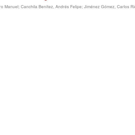
ro Manuel
;
Canchila Benítez, Andrés Felipe
;
Jiménez Gómez, Carlos Ri