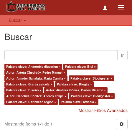
Toggl
navig
Buscar
Buscar
Ir
Palabra clave: Anaerobic digestion ×
Palabra clave: Biol ×
Autor: Arteta Chedraüy, Pedro Manuel ×
Autor: Amador Sanabria, Maria Camila ×
Palabra clave: Biodigester ×
Palabra clave: Granja avícola ×
Palabra clave: Biogás ×
Palabra clave: Diseño ×
Autor: Jiménez Gómez, Carlos Ricardo ×
Autor: Canchila Benítez, Andrés Felipe ×
Palabra clave: Biodigestor ×
Palabra clave: Caribbean region ×
Palabra clave: Avícola ×
Mostrar Filtros Avanzados
Mostrando ítems 1-1 de 1