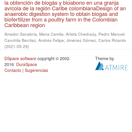
la obtención de biogás y bioabono en una granja
avícola de la región Caribe colombianaDesign of an
anaerobic digestion system to obtain biogas and
biofertilizer from a poultry farm in the Colombian
Caribbean region
Amador Sanabria, Maria Camila
;
Arteta Chedraüy, Pedro Manuel
;
Canchila Benítez, Andrés Felipe
;
Jiménez Gómez, Carlos Ricardo
(
2021-05-29
)
DSpace software
copyright © 2002-
Theme by
2016
DuraSpace
Contacto
|
Sugerencias