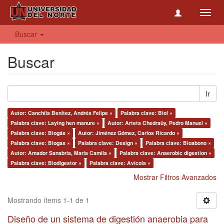
Toggl
navig
Buscar
Buscar
Ir
Autor: Canchila Benítez, Andrés Felipe ×
Palabra clave: Biol ×
Palabra clave: Laying hen manure ×
Autor: Arteta Chedraüy, Pedro Manuel ×
Palabra clave: Biogás ×
Autor: Jiménez Gómez, Carlos Ricardo ×
Palabra clave: Biogas ×
Palabra clave: Design ×
Palabra clave: Bioabono ×
Autor: Amador Sanabria, Maria Camila ×
Palabra clave: Anaerobic digestion ×
Palabra clave: Biodigestor ×
Palabra clave: Avícola ×
Mostrar Filtros Avanzados
Mostrando ítems 1-1 de 1
Diseño de un sistema de digestión anaerobia para