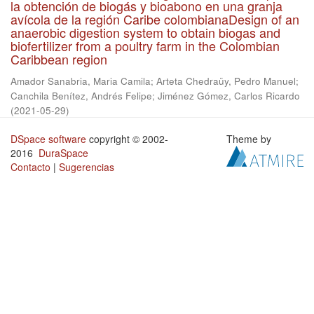
la obtención de biogás y bioabono en una granja
avícola de la región Caribe colombianaDesign of an
anaerobic digestion system to obtain biogas and
biofertilizer from a poultry farm in the Colombian
Caribbean region
Amador Sanabria, Maria Camila
;
Arteta Chedraüy, Pedro Manuel
;
Canchila Benítez, Andrés Felipe
;
Jiménez Gómez, Carlos Ricardo
(
2021-05-29
)
DSpace software
copyright © 2002-
Theme by
2016
DuraSpace
Contacto
|
Sugerencias