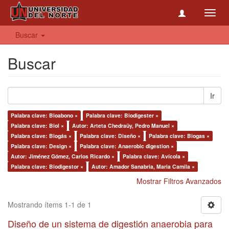
Toggl
navig
Buscar
Buscar
Ir
Palabra clave: Bioabono ×
Palabra clave: Biodigester ×
Palabra clave: Biol ×
Autor: Arteta Chedraüy, Pedro Manuel ×
Palabra clave: Biogás ×
Palabra clave: Diseño ×
Palabra clave: Biogas ×
Palabra clave: Design ×
Palabra clave: Anaerobic digestion ×
Autor: Jiménez Gómez, Carlos Ricardo ×
Palabra clave: Avícola ×
Palabra clave: Biodigestor ×
Autor: Amador Sanabria, Maria Camila ×
Mostrar Filtros Avanzados
Mostrando ítems 1-1 de 1
Diseño de un sistema de digestión anaerobia para