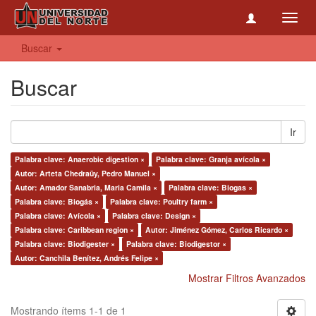
Toggl
navig
Buscar
Buscar
Ir
Palabra clave: Anaerobic digestion ×
Palabra clave: Granja avícola ×
Autor: Arteta Chedraüy, Pedro Manuel ×
Autor: Amador Sanabria, Maria Camila ×
Palabra clave: Biogas ×
Palabra clave: Biogás ×
Palabra clave: Poultry farm ×
Palabra clave: Avícola ×
Palabra clave: Design ×
Palabra clave: Caribbean region ×
Autor: Jiménez Gómez, Carlos Ricardo ×
Palabra clave: Biodigester ×
Palabra clave: Biodigestor ×
Autor: Canchila Benítez, Andrés Felipe ×
Mostrar Filtros Avanzados
Mostrando ítems 1-1 de 1