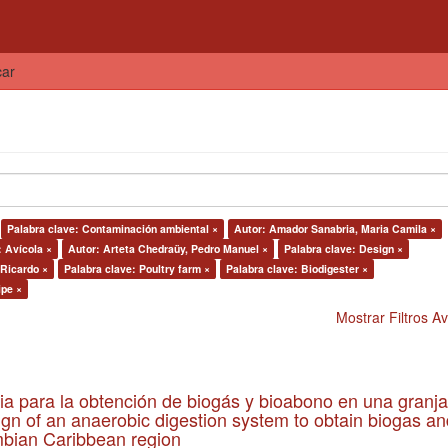
car
Palabra clave: Contaminación ambiental ×
Autor: Amador Sanabria, Maria Camila ×
: Avícola ×
Autor: Arteta Chedraüy, Pedro Manuel ×
Palabra clave: Design ×
Ricardo ×
Palabra clave: Poultry farm ×
Palabra clave: Biodigester ×
ipe ×
Mostrar Filtros 
ia para la obtención de biogás y bioabono en una granja
gn of an anaerobic digestion system to obtain biogas an
lombian Caribbean region