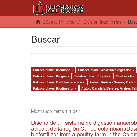
DSpace Principal
División Ingenierías
Bus
Buscar
Palabra clave: Bioabono ×
Palabra clave: Anaerobic digestion ×
Palabra clave: Biogas ×
Palabra clave: Biogás ×
Palabra clave
Palabra clave: Caribbean region ×
Autor: Jiménez Gómez, Carlos 
Palabra clave: Biodigestor ×
Autor: Canchila Benítez, Andrés Fel
Mostrando ítems 1-1 de 1
Diseño de un sistema de digestión anaerob
avícola de la región Caribe colombianaDesi
biofertilizer from a poultry farm in the Co