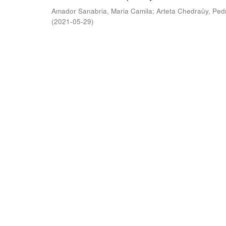
Amador Sanabria, Maria Camila
;
Arteta Chedraüy, Ped
(
2021-05-29
)