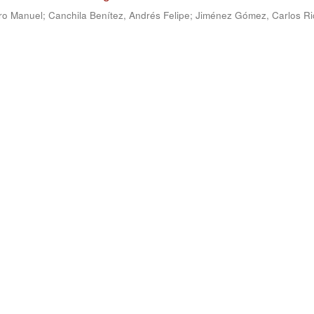
ro Manuel
;
Canchila Benítez, Andrés Felipe
;
Jiménez Gómez, Carlos Ri