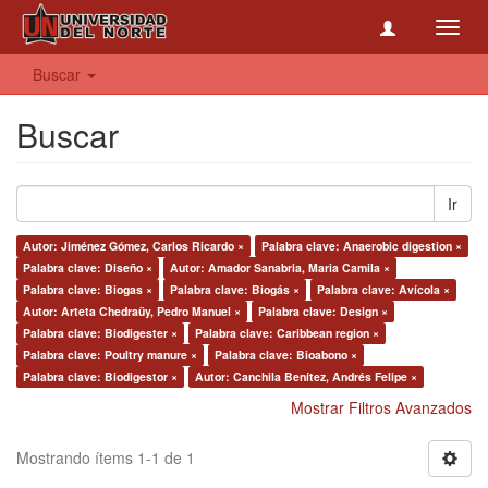
Toggl
navig
Buscar
Buscar
Ir
Autor: Jiménez Gómez, Carlos Ricardo ×
Palabra clave: Anaerobic digestion ×
Palabra clave: Diseño ×
Autor: Amador Sanabria, Maria Camila ×
Palabra clave: Biogas ×
Palabra clave: Biogás ×
Palabra clave: Avícola ×
Autor: Arteta Chedraüy, Pedro Manuel ×
Palabra clave: Design ×
Palabra clave: Biodigester ×
Palabra clave: Caribbean region ×
Palabra clave: Poultry manure ×
Palabra clave: Bioabono ×
Palabra clave: Biodigestor ×
Autor: Canchila Benítez, Andrés Felipe ×
Mostrar Filtros Avanzados
Mostrando ítems 1-1 de 1