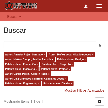
Toggl
navig
Buscar
Buscar
Ir
Autor: Amador Rojas, Santiago ×
Autor: Muñoz Vega, Olga Mercedes ×
Autor: Mattos Campo, Jenifer Patricia ×
Palabra clave: Design ×
Palabra clave: Formación ×
Palabra clave: Proyecto ×
Palabra clave: Ingeniería ×
Palabra clave: Project ×
Autor: García Pérez, Yulibeth Paola ×
Autor: Díaz Granados Villarreal, Camila de Jesús ×
Palabra clave: Engineering ×
Palabra clave: Diseño ×
Mostrar Filtros Avanzados
Mostrando ítems 1-1 de 1