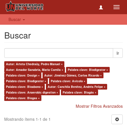
Toggl
navig
Buscar
Buscar
Ir
Autor: Arteta Chedraüy, Pedro Manuel ×
Autor: Amador Sanabria, Maria Camila ×
Palabra clave: Biodigestor ×
Palabra clave: Design ×
Autor: Jiménez Gómez, Carlos Ricardo ×
Palabra clave: Biodigester ×
Palabra clave: Avícola ×
Palabra clave: Bioabono ×
Autor: Canchila Benítez, Andrés Felipe ×
Palabra clave: Anaerobic digestion ×
Palabra clave: Biogás ×
Palabra clave: Biogas ×
Mostrar Filtros Avanzados
Mostrando ítems 1-1 de 1