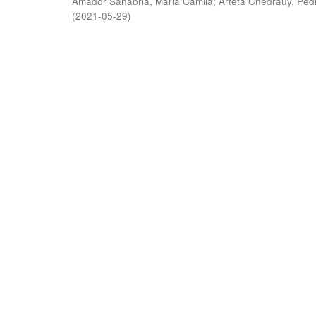
Amador Sanabria, Maria Camila
;
Arteta Chedraüy, Ped
(
2021-05-29
)