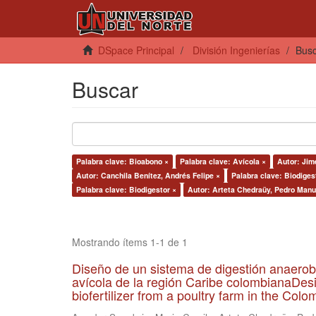
DSpace Principal
División Ingenierías
Bus
Buscar
Palabra clave: Bioabono ×
Palabra clave: Avícola ×
Autor: Jim
Autor: Canchila Benítez, Andrés Felipe ×
Palabra clave: Biodiges
Palabra clave: Biodigestor ×
Autor: Arteta Chedraüy, Pedro Manu
Mostrando ítems 1-1 de 1
Diseño de un sistema de digestión anaerob
avícola de la región Caribe colombianaDesi
biofertilizer from a poultry farm in the Co