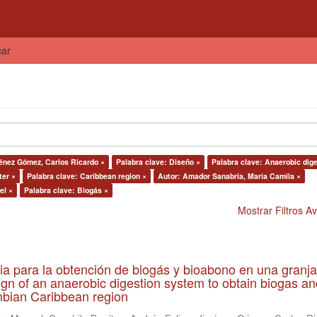
car
énez Gómez, Carlos Ricardo ×
Palabra clave: Diseño ×
Palabra clave: Anaerobic dige
ter ×
Palabra clave: Caribbean region ×
Autor: Amador Sanabria, Maria Camila ×
el ×
Palabra clave: Biogás ×
Mostrar Filtros 
ia para la obtención de biogás y bioabono en una granja
gn of an anaerobic digestion system to obtain biogas an
lombian Caribbean region