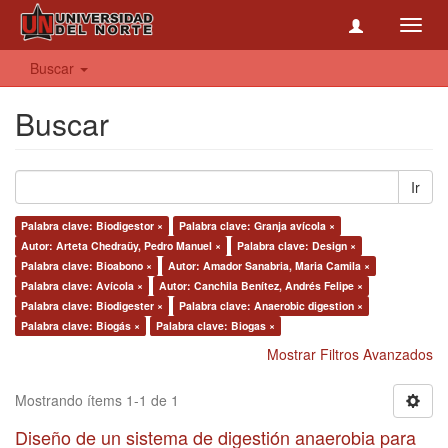
Toggl
navig
Buscar
Buscar
Ir
Palabra clave: Biodigestor ×
Palabra clave: Granja avícola ×
Autor: Arteta Chedraüy, Pedro Manuel ×
Palabra clave: Design ×
Palabra clave: Bioabono ×
Autor: Amador Sanabria, Maria Camila ×
Palabra clave: Avícola ×
Autor: Canchila Benítez, Andrés Felipe ×
Palabra clave: Biodigester ×
Palabra clave: Anaerobic digestion ×
Palabra clave: Biogás ×
Palabra clave: Biogas ×
Mostrar Filtros Avanzados
Mostrando ítems 1-1 de 1
Diseño de un sistema de digestión anaerobia para