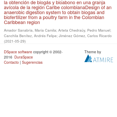
la obtención de biogás y bioabono en una granja
avícola de la región Caribe colombianaDesign of an
anaerobic digestion system to obtain biogas and
biofertilizer from a poultry farm in the Colombian
Caribbean region
Amador Sanabria, Maria Camila
;
Arteta Chedraüy, Pedro Manuel
;
Canchila Benítez, Andrés Felipe
;
Jiménez Gómez, Carlos Ricardo
(
2021-05-29
)
DSpace software
copyright © 2002-
Theme by
2016
DuraSpace
Contacto
|
Sugerencias