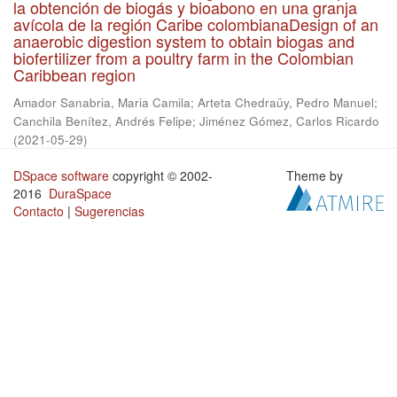
la obtención de biogás y bioabono en una granja
avícola de la región Caribe colombianaDesign of an
anaerobic digestion system to obtain biogas and
biofertilizer from a poultry farm in the Colombian
Caribbean region
Amador Sanabria, Maria Camila
;
Arteta Chedraüy, Pedro Manuel
;
Canchila Benítez, Andrés Felipe
;
Jiménez Gómez, Carlos Ricardo
(
2021-05-29
)
DSpace software
copyright © 2002-
Theme by
2016
DuraSpace
Contacto
|
Sugerencias