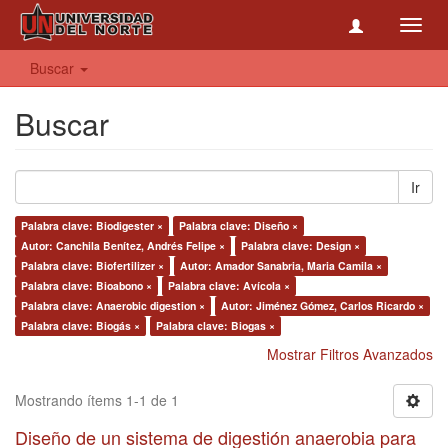
Toggl
navig
Buscar
Buscar
Ir
Palabra clave: Biodigester ×
Palabra clave: Diseño ×
Autor: Canchila Benítez, Andrés Felipe ×
Palabra clave: Design ×
Palabra clave: Biofertilizer ×
Autor: Amador Sanabria, Maria Camila ×
Palabra clave: Bioabono ×
Palabra clave: Avícola ×
Palabra clave: Anaerobic digestion ×
Autor: Jiménez Gómez, Carlos Ricardo ×
Palabra clave: Biogás ×
Palabra clave: Biogas ×
Mostrar Filtros Avanzados
Mostrando ítems 1-1 de 1
Diseño de un sistema de digestión anaerobia para