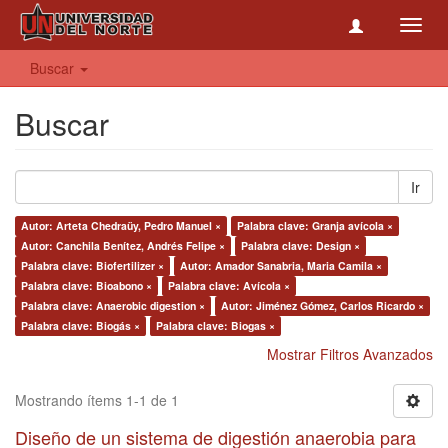
Toggl
navig
Buscar
Buscar
Ir
Autor: Arteta Chedraüy, Pedro Manuel ×
Palabra clave: Granja avícola ×
Autor: Canchila Benítez, Andrés Felipe ×
Palabra clave: Design ×
Palabra clave: Biofertilizer ×
Autor: Amador Sanabria, Maria Camila ×
Palabra clave: Bioabono ×
Palabra clave: Avícola ×
Palabra clave: Anaerobic digestion ×
Autor: Jiménez Gómez, Carlos Ricardo ×
Palabra clave: Biogás ×
Palabra clave: Biogas ×
Mostrar Filtros Avanzados
Mostrando ítems 1-1 de 1
Diseño de un sistema de digestión anaerobia para