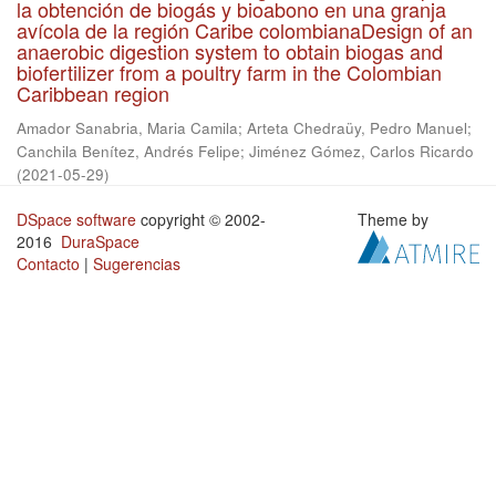
la obtención de biogás y bioabono en una granja
avícola de la región Caribe colombianaDesign of an
anaerobic digestion system to obtain biogas and
biofertilizer from a poultry farm in the Colombian
Caribbean region
Amador Sanabria, Maria Camila
;
Arteta Chedraüy, Pedro Manuel
;
Canchila Benítez, Andrés Felipe
;
Jiménez Gómez, Carlos Ricardo
(
2021-05-29
)
DSpace software
copyright © 2002-
Theme by
2016
DuraSpace
Contacto
|
Sugerencias