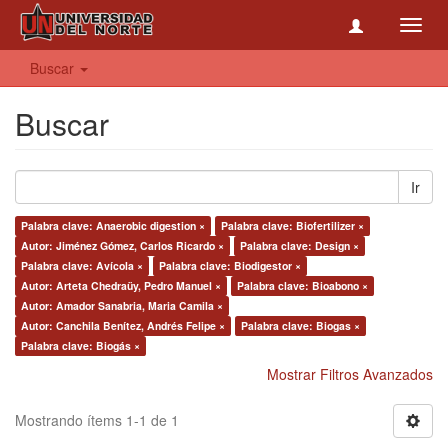
Toggl
navig
Buscar
Buscar
Ir
Palabra clave: Anaerobic digestion ×
Palabra clave: Biofertilizer ×
Autor: Jiménez Gómez, Carlos Ricardo ×
Palabra clave: Design ×
Palabra clave: Avícola ×
Palabra clave: Biodigestor ×
Autor: Arteta Chedraüy, Pedro Manuel ×
Palabra clave: Bioabono ×
Autor: Amador Sanabria, Maria Camila ×
Autor: Canchila Benítez, Andrés Felipe ×
Palabra clave: Biogas ×
Palabra clave: Biogás ×
Mostrar Filtros Avanzados
Mostrando ítems 1-1 de 1