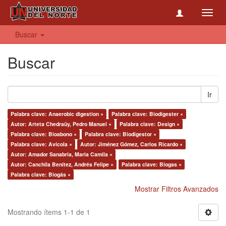
Toggl
navig
Buscar
Buscar
Ir
Palabra clave: Anaerobic digestion ×
Palabra clave: Biodigester ×
Autor: Arteta Chedraüy, Pedro Manuel ×
Palabra clave: Design ×
Palabra clave: Bioabono ×
Palabra clave: Biodigestor ×
Palabra clave: Avícola ×
Autor: Jiménez Gómez, Carlos Ricardo ×
Autor: Amador Sanabria, Maria Camila ×
Autor: Canchila Benítez, Andrés Felipe ×
Palabra clave: Biogas ×
Palabra clave: Biogás ×
Mostrar Filtros Avanzados
Mostrando ítems 1-1 de 1